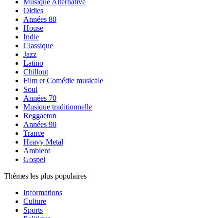
Musique Alternative
Oldies
Années 80
House
Indie
Classique
Jazz
Latino
Chillout
Film et Comédie musicale
Soul
Années 70
Musique traditionnelle
Reggaeton
Années 90
Trance
Heavy Metal
Ambient
Gospel
Thèmes les plus populaires
Informations
Culture
Sports