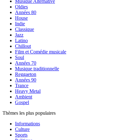
Musique Alternative
Oldies
Années 80
House
Indie
Classique
Jazz
Latino
Chillout
Film et Comédie musicale
Soul
Années 70
Musique traditionnelle
Reggaeton
Années 90
Trance
Heavy Metal
Ambient
Gospel
Thèmes les plus populaires
Informations
Culture
Sports