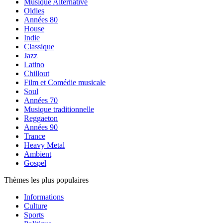
Musique Alternative
Oldies
Années 80
House
Indie
Classique
Jazz
Latino
Chillout
Film et Comédie musicale
Soul
Années 70
Musique traditionnelle
Reggaeton
Années 90
Trance
Heavy Metal
Ambient
Gospel
Thèmes les plus populaires
Informations
Culture
Sports