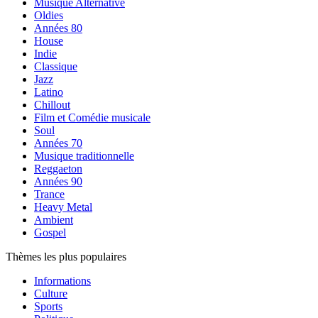
Musique Alternative
Oldies
Années 80
House
Indie
Classique
Jazz
Latino
Chillout
Film et Comédie musicale
Soul
Années 70
Musique traditionnelle
Reggaeton
Années 90
Trance
Heavy Metal
Ambient
Gospel
Thèmes les plus populaires
Informations
Culture
Sports