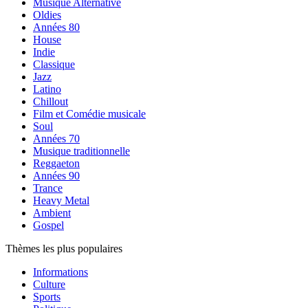
Musique Alternative
Oldies
Années 80
House
Indie
Classique
Jazz
Latino
Chillout
Film et Comédie musicale
Soul
Années 70
Musique traditionnelle
Reggaeton
Années 90
Trance
Heavy Metal
Ambient
Gospel
Thèmes les plus populaires
Informations
Culture
Sports