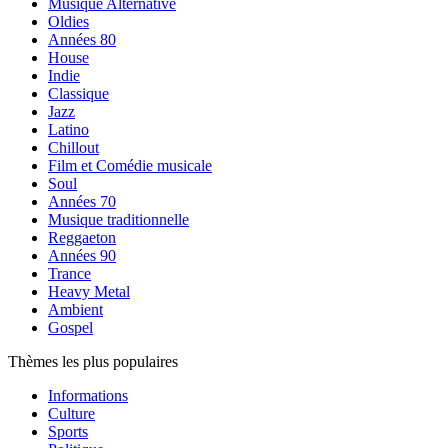
Musique Alternative
Oldies
Années 80
House
Indie
Classique
Jazz
Latino
Chillout
Film et Comédie musicale
Soul
Années 70
Musique traditionnelle
Reggaeton
Années 90
Trance
Heavy Metal
Ambient
Gospel
Thèmes les plus populaires
Informations
Culture
Sports