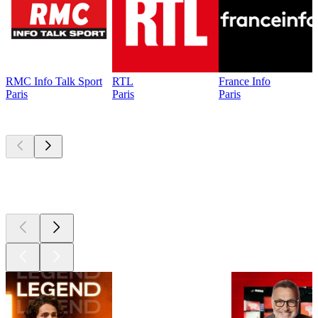
RMC Info Talk Sport
RTL
France Info
Paris
Paris
Paris
Les meilleurs
podcasts
Les meilleurs
podcasts
Les meilleurs
podcasts