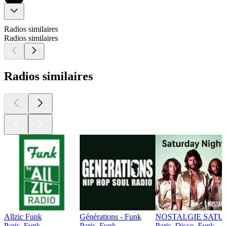
Radios similaires
Radios similaires
Radios similaires
Allzic Funk
Générations - Funk
NOSTALGIE SATU
Paris, Funk
Paris, Funk
Paris, Disco, Funk