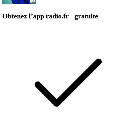
Obtenez l’app radio.fr gratuite