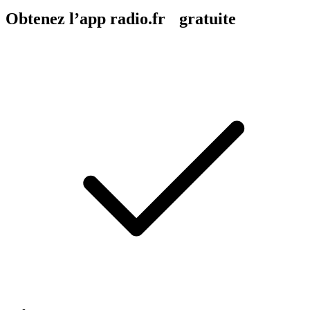
Obtenez l’app radio.fr gratuite