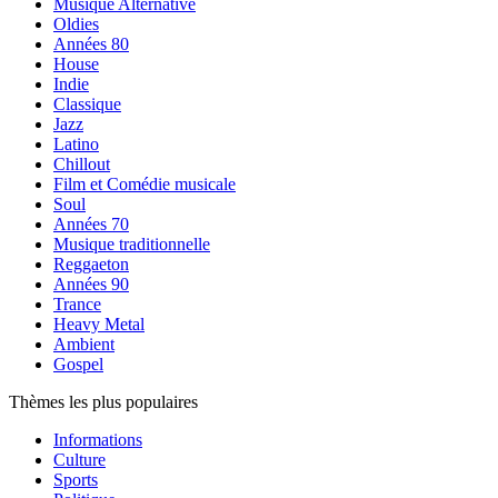
Musique Alternative
Oldies
Années 80
House
Indie
Classique
Jazz
Latino
Chillout
Film et Comédie musicale
Soul
Années 70
Musique traditionnelle
Reggaeton
Années 90
Trance
Heavy Metal
Ambient
Gospel
Thèmes les plus populaires
Informations
Culture
Sports