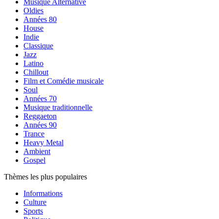
Musique Alternative
Oldies
Années 80
House
Indie
Classique
Jazz
Latino
Chillout
Film et Comédie musicale
Soul
Années 70
Musique traditionnelle
Reggaeton
Années 90
Trance
Heavy Metal
Ambient
Gospel
Thèmes les plus populaires
Informations
Culture
Sports