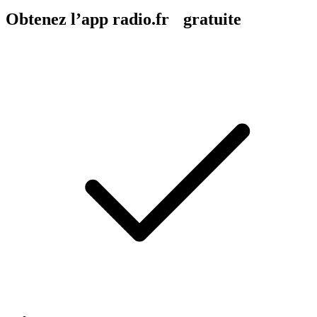
Obtenez l’app radio.fr gratuite