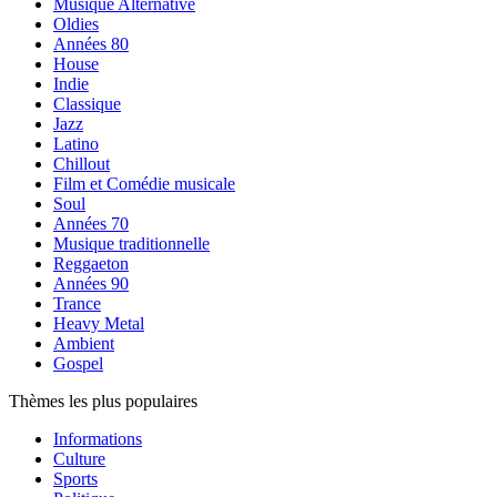
Musique Alternative
Oldies
Années 80
House
Indie
Classique
Jazz
Latino
Chillout
Film et Comédie musicale
Soul
Années 70
Musique traditionnelle
Reggaeton
Années 90
Trance
Heavy Metal
Ambient
Gospel
Thèmes les plus populaires
Informations
Culture
Sports