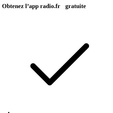
Obtenez l’app radio.fr gratuite