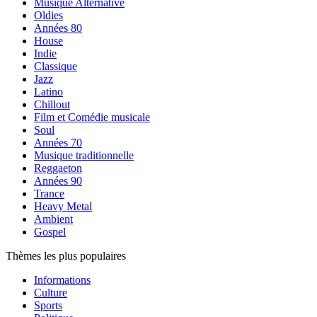
Musique Alternative
Oldies
Années 80
House
Indie
Classique
Jazz
Latino
Chillout
Film et Comédie musicale
Soul
Années 70
Musique traditionnelle
Reggaeton
Années 90
Trance
Heavy Metal
Ambient
Gospel
Thèmes les plus populaires
Informations
Culture
Sports