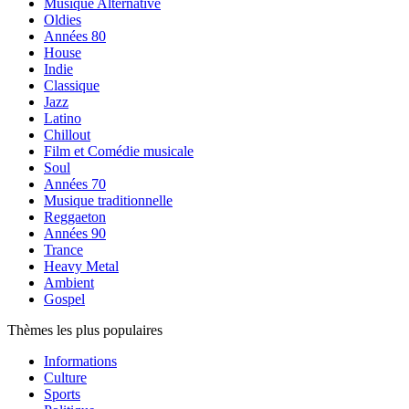
Musique Alternative
Oldies
Années 80
House
Indie
Classique
Jazz
Latino
Chillout
Film et Comédie musicale
Soul
Années 70
Musique traditionnelle
Reggaeton
Années 90
Trance
Heavy Metal
Ambient
Gospel
Thèmes les plus populaires
Informations
Culture
Sports