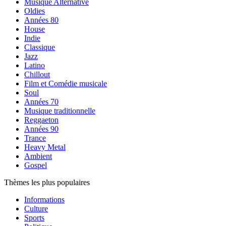
Musique Alternative
Oldies
Années 80
House
Indie
Classique
Jazz
Latino
Chillout
Film et Comédie musicale
Soul
Années 70
Musique traditionnelle
Reggaeton
Années 90
Trance
Heavy Metal
Ambient
Gospel
Thèmes les plus populaires
Informations
Culture
Sports