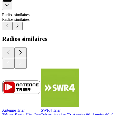
Radios similaires
Radios similaires
Radios similaires
Antenne Trier
SWR4 Trier
Trèves, Rock, Hits, Pop
Trèves, Années 70, Années 80, Années 60, O