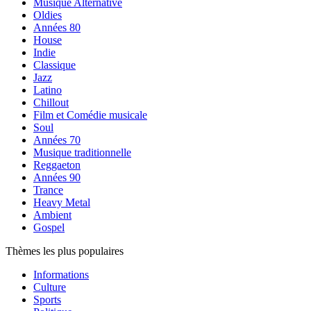
Musique Alternative
Oldies
Années 80
House
Indie
Classique
Jazz
Latino
Chillout
Film et Comédie musicale
Soul
Années 70
Musique traditionnelle
Reggaeton
Années 90
Trance
Heavy Metal
Ambient
Gospel
Thèmes les plus populaires
Informations
Culture
Sports