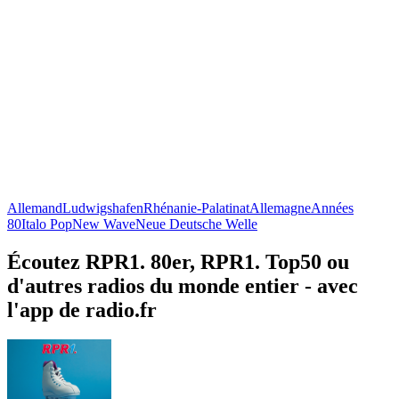
Allemand
Ludwigshafen
Rhénanie-Palatinat
Allemagne
Années
80
Italo Pop
New Wave
Neue Deutsche Welle
Écoutez RPR1. 80er, RPR1. Top50 ou
d'autres radios du monde entier - avec
l'app de radio.fr