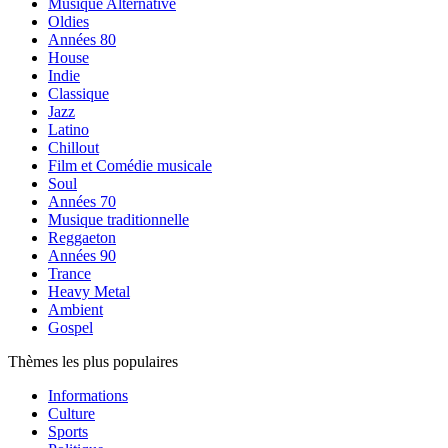
Musique Alternative
Oldies
Années 80
House
Indie
Classique
Jazz
Latino
Chillout
Film et Comédie musicale
Soul
Années 70
Musique traditionnelle
Reggaeton
Années 90
Trance
Heavy Metal
Ambient
Gospel
Thèmes les plus populaires
Informations
Culture
Sports