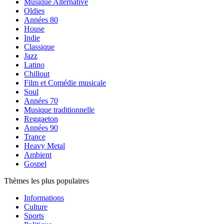
Musique Alternative
Oldies
Années 80
House
Indie
Classique
Jazz
Latino
Chillout
Film et Comédie musicale
Soul
Années 70
Musique traditionnelle
Reggaeton
Années 90
Trance
Heavy Metal
Ambient
Gospel
Thèmes les plus populaires
Informations
Culture
Sports