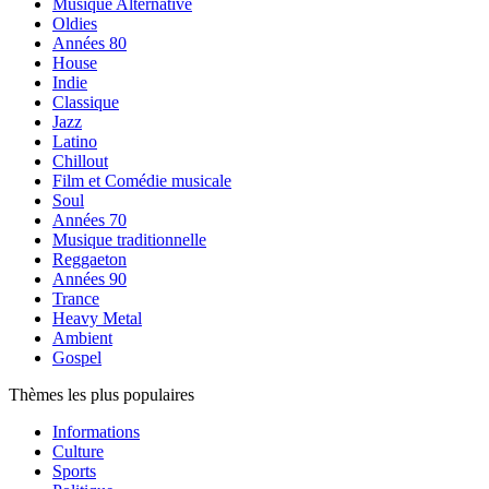
Musique Alternative
Oldies
Années 80
House
Indie
Classique
Jazz
Latino
Chillout
Film et Comédie musicale
Soul
Années 70
Musique traditionnelle
Reggaeton
Années 90
Trance
Heavy Metal
Ambient
Gospel
Thèmes les plus populaires
Informations
Culture
Sports