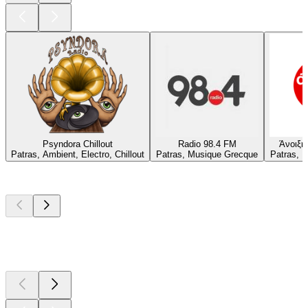
Psyndora Chillout
Radio 98.4 FM
Άνοιξη 
Patras, Ambient, Electro, Chillout
Patras, Musique Grecque
Patras, 
Les meilleurs
podcasts
Les meilleurs
podcasts
Les meilleurs
podcasts