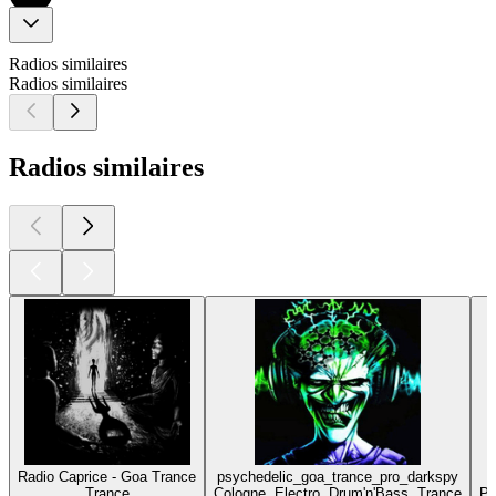
Radios similaires
Radios similaires
Radios similaires
Radio Caprice - Goa Trance
psychedelic_goa_trance_pro_darkspy
Trance
Cologne, Electro, Drum'n'Bass, Trance
Pa