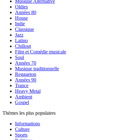
Musique Alternative
Oldies
Années 80
House
Indie
Classique
Jazz
Latino
Chillout
Film et Comédie musicale
Soul
Années 70
Musique traditionnelle
Reggaeton
Années 90
Trance
Heavy Metal
Ambient
Gospel
Thèmes les plus populaires
Informations
Culture
Sports