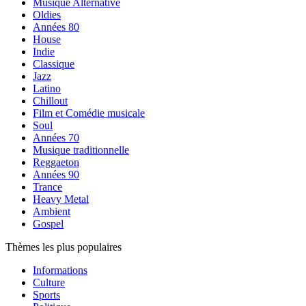
Musique Alternative
Oldies
Années 80
House
Indie
Classique
Jazz
Latino
Chillout
Film et Comédie musicale
Soul
Années 70
Musique traditionnelle
Reggaeton
Années 90
Trance
Heavy Metal
Ambient
Gospel
Thèmes les plus populaires
Informations
Culture
Sports