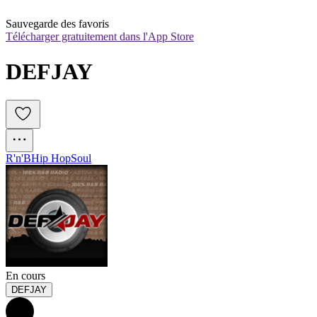
Sauvegarde des favoris
Télécharger gratuitement dans l'App Store
DEFJAY
R'n'B
Hip Hop
Soul
En cours
DEFJAY