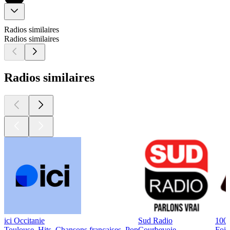
Radios similaires
Radios similaires
Radios similaires
ici Occitanie
Sud Radio
100
Toulouse, Hits, Chansons françaises, Pop
Courbevoie
Foix