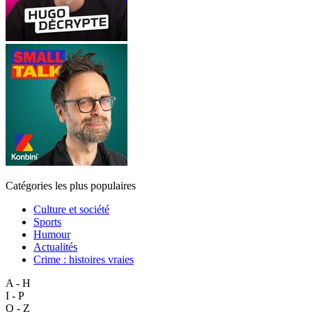
Catégories les plus populaires
Culture et société
Sports
Humour
Actualités
Crime : histoires vraies
A - H
I - P
Q - Z