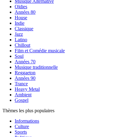
Musique Alternative
Oldies
Années 80
House
Indie
Classique
Jazz
Latino
Chillout
Film et Comédie musicale
Soul
Années 70
Musique traditionnelle
Reggaeton
Années 90
Trance
Heavy Metal
Ambient
Gospel
Thèmes les plus populaires
Informations
Culture
Sports