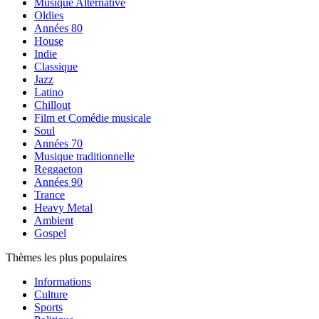
Musique Alternative
Oldies
Années 80
House
Indie
Classique
Jazz
Latino
Chillout
Film et Comédie musicale
Soul
Années 70
Musique traditionnelle
Reggaeton
Années 90
Trance
Heavy Metal
Ambient
Gospel
Thèmes les plus populaires
Informations
Culture
Sports