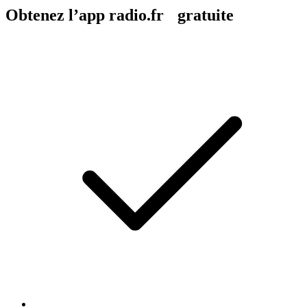
Obtenez l’app radio.fr gratuite