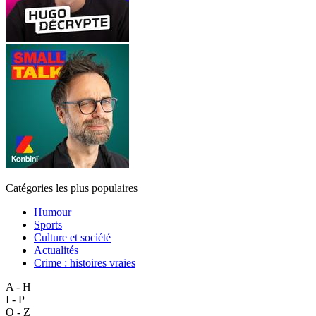
Catégories les plus populaires
Humour
Sports
Culture et société
Actualités
Crime : histoires vraies
A - H
I - P
Q - Z