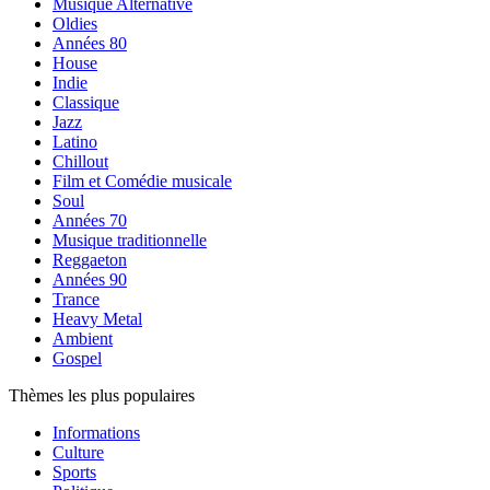
Musique Alternative
Oldies
Années 80
House
Indie
Classique
Jazz
Latino
Chillout
Film et Comédie musicale
Soul
Années 70
Musique traditionnelle
Reggaeton
Années 90
Trance
Heavy Metal
Ambient
Gospel
Thèmes les plus populaires
Informations
Culture
Sports