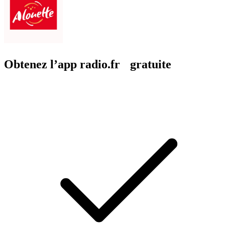
Obtenez l’app radio.fr gratuite