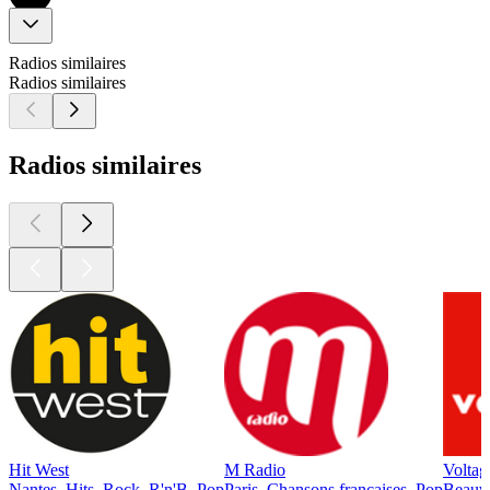
Radios similaires
Radios similaires
Radios similaires
Hit West
M Radio
Voltag
Nantes, Hits, Rock, R'n'B, Pop
Paris, Chansons françaises, Pop
Beauva