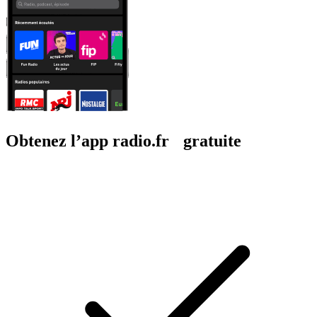
Obtenez l’app radio.fr gratuite