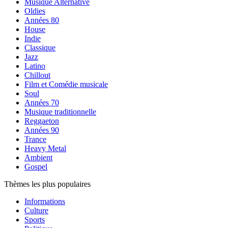
Musique Alternative
Oldies
Années 80
House
Indie
Classique
Jazz
Latino
Chillout
Film et Comédie musicale
Soul
Années 70
Musique traditionnelle
Reggaeton
Années 90
Trance
Heavy Metal
Ambient
Gospel
Thèmes les plus populaires
Informations
Culture
Sports