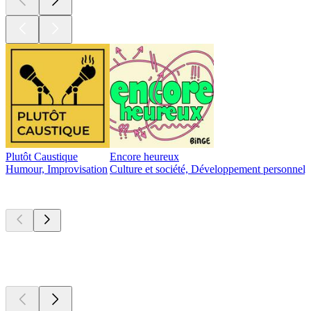
Plutôt Caustique
Encore heureux
Humour, Improvisation
Culture et société, Développement personnel,
Nouveau et
remarquable
Nouveau et
remarquable
Nouveau et
remarquable