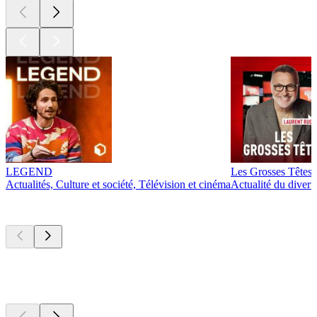
LEGEND
Les Grosses Têtes
Actualités, Culture et société, Télévision et cinéma
Actualité du diver
Actuellement
populaire
Actuellement
populaire
Actuellement
populaire