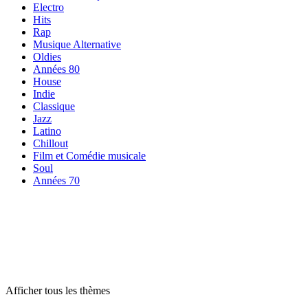
Electro
Hits
Rap
Musique Alternative
Oldies
Années 80
House
Indie
Classique
Jazz
Latino
Chillout
Film et Comédie musicale
Soul
Années 70
Radios par
thème
Radios par
thème
Radios par
thème
Afficher tous les thèmes