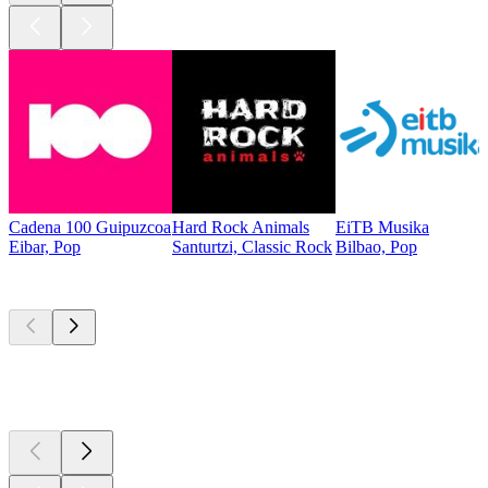
Cadena 100 Guipuzcoa
Hard Rock Animals
EiTB Musika
Eibar, Pop
Santurtzi, Classic Rock
Bilbao, Pop
Les meilleurs
podcasts
Les meilleurs
podcasts
Les meilleurs
podcasts