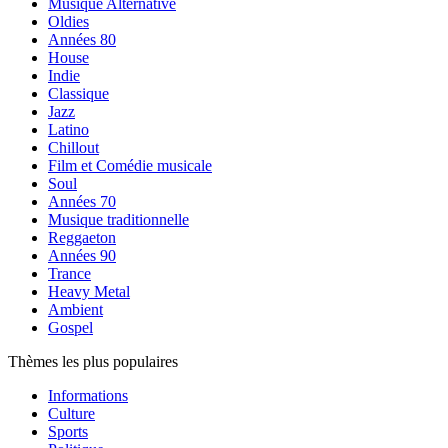
Musique Alternative
Oldies
Années 80
House
Indie
Classique
Jazz
Latino
Chillout
Film et Comédie musicale
Soul
Années 70
Musique traditionnelle
Reggaeton
Années 90
Trance
Heavy Metal
Ambient
Gospel
Thèmes les plus populaires
Informations
Culture
Sports