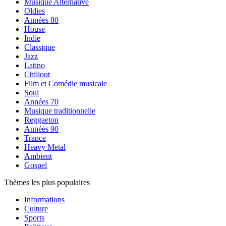
Musique Alternative
Oldies
Années 80
House
Indie
Classique
Jazz
Latino
Chillout
Film et Comédie musicale
Soul
Années 70
Musique traditionnelle
Reggaeton
Années 90
Trance
Heavy Metal
Ambient
Gospel
Thèmes les plus populaires
Informations
Culture
Sports