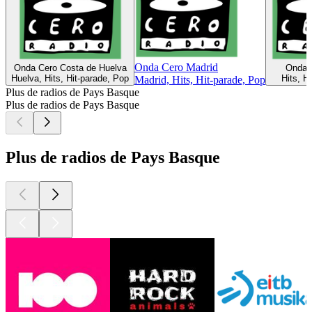
Onda Cero Madrid
Onda Cero Costa de Huelva
Onda C
Huelva, Hits, Hit-parade, Pop
Hits, H
Madrid, Hits, Hit-parade, Pop
Plus de radios de Pays Basque
Plus de radios de Pays Basque
Plus de radios de Pays Basque