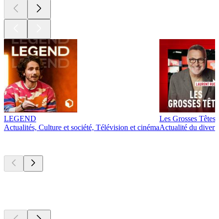
LEGEND
Les Grosses Têtes
Actualités, Culture et société, Télévision et cinéma
Actualité du diver
Actuellement
populaire
Actuellement
populaire
Actuellement
populaire