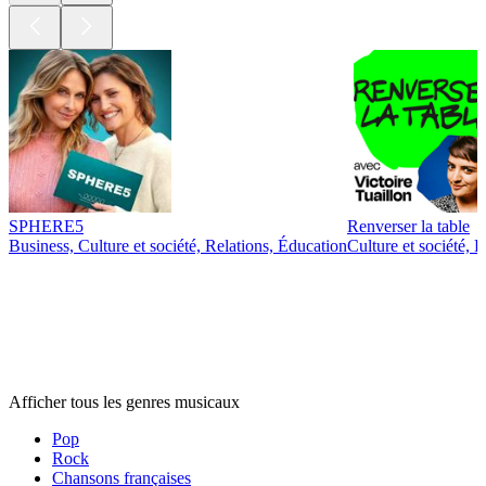
SPHERE5
Renverser la table
Business, Culture et société, Relations, Éducation
Culture et société,
Genres
musicaux
Genres
musicaux
Genres
musicaux
Afficher tous les genres musicaux
Pop
Rock
Chansons françaises