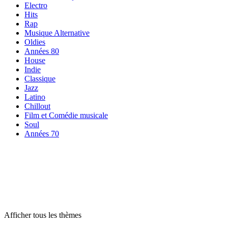
Electro
Hits
Rap
Musique Alternative
Oldies
Années 80
House
Indie
Classique
Jazz
Latino
Chillout
Film et Comédie musicale
Soul
Années 70
Radios par
thème
Radios par
thème
Radios par
thème
Afficher tous les thèmes