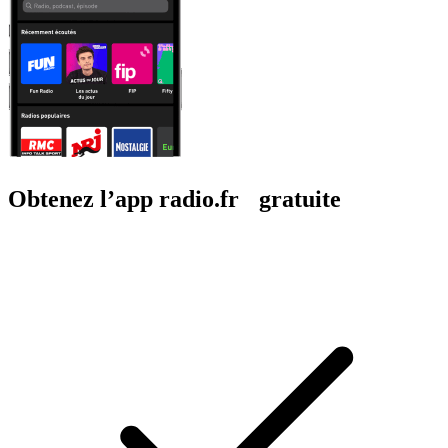
Obtenez l’app radio.fr gratuite