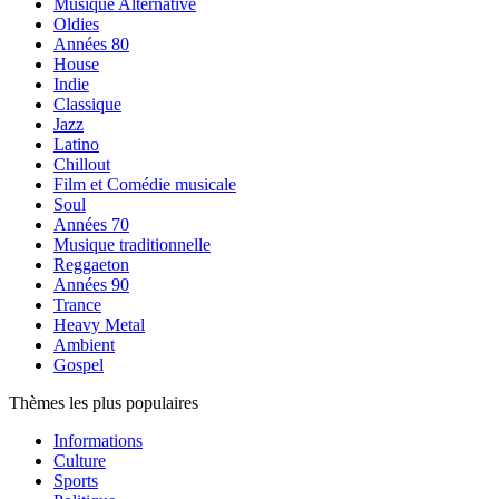
Musique Alternative
Oldies
Années 80
House
Indie
Classique
Jazz
Latino
Chillout
Film et Comédie musicale
Soul
Années 70
Musique traditionnelle
Reggaeton
Années 90
Trance
Heavy Metal
Ambient
Gospel
Thèmes les plus populaires
Informations
Culture
Sports