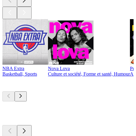
NBA Extra
Nova Lova
Pro
Basketball, Sports
Culture et société, Forme et santé, Humour
Act
Nouveau et
remarquable
Nouveau et
remarquable
Nouveau et
remarquable