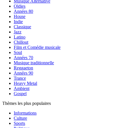
Musique Alternative
Oldies
Années 80
House
Indie
Classique
Jazz
Latino
Chillout
Film et Comédie musicale
Soul
Années 70
Musique traditionnelle
Reggaeton
Années 90
Trance
Heavy Metal
Ambient
Gospel
Thèmes les plus populaires
Informations
Culture
Sports