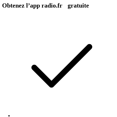
Obtenez l’app radio.fr gratuite