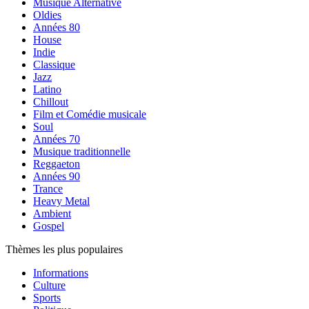
Musique Alternative
Oldies
Années 80
House
Indie
Classique
Jazz
Latino
Chillout
Film et Comédie musicale
Soul
Années 70
Musique traditionnelle
Reggaeton
Années 90
Trance
Heavy Metal
Ambient
Gospel
Thèmes les plus populaires
Informations
Culture
Sports