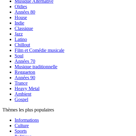
Musique Alternative
Oldies
Années 80
House
Indie
Classique
Jazz
Latino
Chillout
Film et Comédie musicale
Soul
Années 70
Musique traditionnelle
Reggaeton
Années 90
Trance
Heavy Metal
Ambient
Gospel
Thèmes les plus populaires
Informations
Culture
Sports