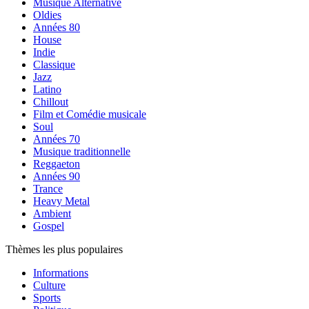
Musique Alternative
Oldies
Années 80
House
Indie
Classique
Jazz
Latino
Chillout
Film et Comédie musicale
Soul
Années 70
Musique traditionnelle
Reggaeton
Années 90
Trance
Heavy Metal
Ambient
Gospel
Thèmes les plus populaires
Informations
Culture
Sports