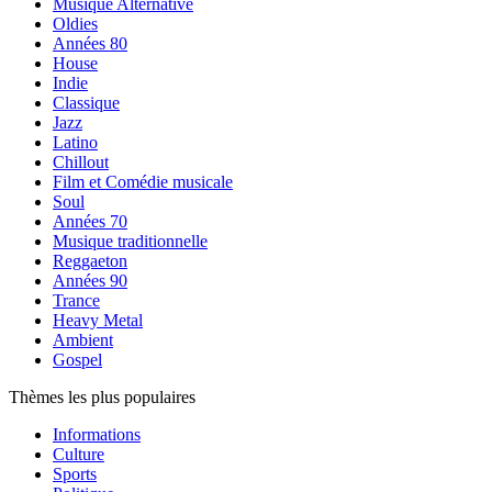
Musique Alternative
Oldies
Années 80
House
Indie
Classique
Jazz
Latino
Chillout
Film et Comédie musicale
Soul
Années 70
Musique traditionnelle
Reggaeton
Années 90
Trance
Heavy Metal
Ambient
Gospel
Thèmes les plus populaires
Informations
Culture
Sports