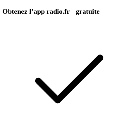
Obtenez l’app radio.fr gratuite