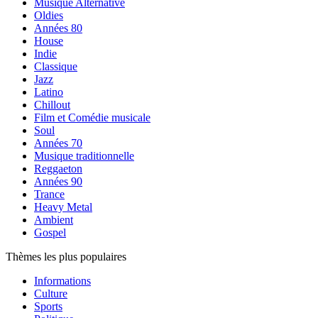
Musique Alternative
Oldies
Années 80
House
Indie
Classique
Jazz
Latino
Chillout
Film et Comédie musicale
Soul
Années 70
Musique traditionnelle
Reggaeton
Années 90
Trance
Heavy Metal
Ambient
Gospel
Thèmes les plus populaires
Informations
Culture
Sports