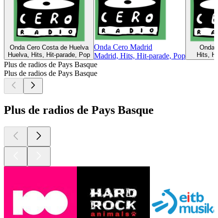
Onda Cero Madrid
Onda Cero Costa de Huelva
Onda C
Huelva, Hits, Hit-parade, Pop
Hits, H
Madrid, Hits, Hit-parade, Pop
Plus de radios de Pays Basque
Plus de radios de Pays Basque
Plus de radios de Pays Basque