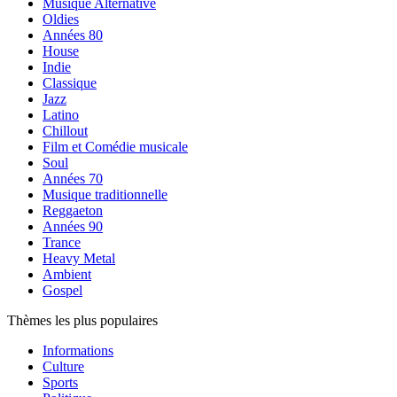
Musique Alternative
Oldies
Années 80
House
Indie
Classique
Jazz
Latino
Chillout
Film et Comédie musicale
Soul
Années 70
Musique traditionnelle
Reggaeton
Années 90
Trance
Heavy Metal
Ambient
Gospel
Thèmes les plus populaires
Informations
Culture
Sports