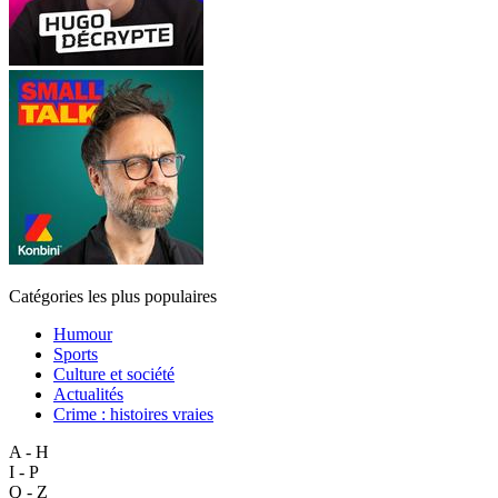
Catégories les plus populaires
Humour
Sports
Culture et société
Actualités
Crime : histoires vraies
A - H
I - P
Q - Z