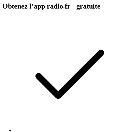
Obtenez l’app radio.fr gratuite