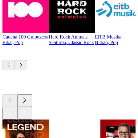
Cadena 100 Guipuzcoa
Hard Rock Animals
EiTB Musika
Eibar, Pop
Santurtzi, Classic Rock
Bilbao, Pop
Les meilleurs
podcasts
Les meilleurs
podcasts
Les meilleurs
podcasts