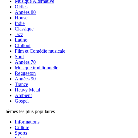
Musique Alternative
Oldies
Années 80
House
Indie
Classique
Jazz
Latino
Chillout
Film et Comédie musicale
Soul
Années 70
Musique traditionnelle
Reggaeton
Années 90
Trance
Heavy Metal
Ambient
Gospel
Thèmes les plus populaires
Informations
Culture
Sports