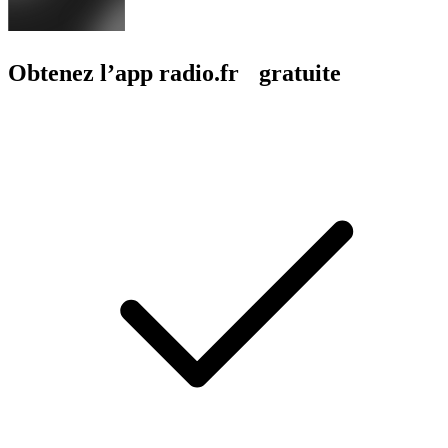
Obtenez l’app radio.fr gratuite