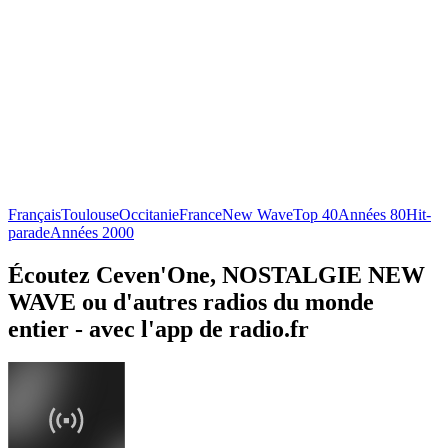
Français
Toulouse
Occitanie
France
New Wave
Top 40
Années 80
Hit-
parade
Années 2000
Écoutez Ceven'One, NOSTALGIE NEW
WAVE ou d'autres radios du monde
entier - avec l'app de radio.fr