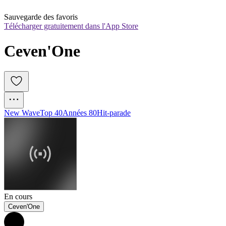
Sauvegarde des favoris
Télécharger gratuitement dans l'App Store
Ceven'One
New Wave
Top 40
Années 80
Hit-parade
En cours
Ceven'One