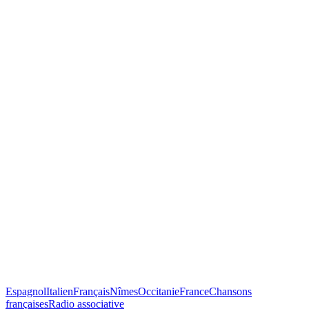
Espagnol
Italien
Français
Nîmes
Occitanie
France
Chansons
françaises
Radio associative