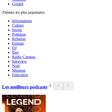
Gospel
Thèmes les plus populaires
Informations
Culture
Sports
Politique
Religion
Enfants
DJ
Rire
Radio Campus
Interview
Noël
Musique
Education
Les meilleurs podcasts