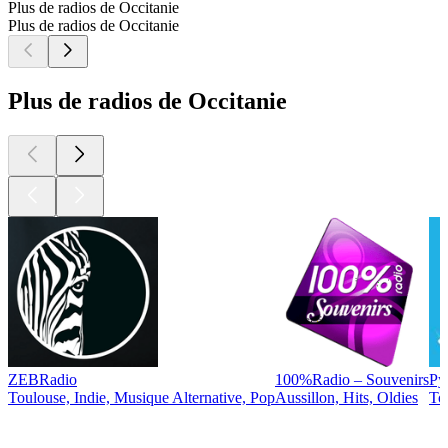
Plus de radios de Occitanie
Plus de radios de Occitanie
Plus de radios de Occitanie
ZEBRadio
100%Radio – Souvenirs
Py
Toulouse, Indie, Musique Alternative, Pop
Aussillon, Hits, Oldies
To
Les meilleurs
podcasts
Les meilleurs
podcasts