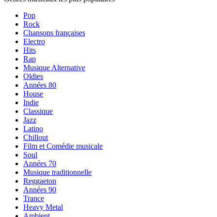
Pop
Rock
Chansons françaises
Electro
Hits
Rap
Musique Alternative
Oldies
Années 80
House
Indie
Classique
Jazz
Latino
Chillout
Film et Comédie musicale
Soul
Années 70
Musique traditionnelle
Reggaeton
Années 90
Trance
Heavy Metal
Ambient