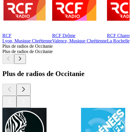
RCF
RCF Drôme
RCF Charent
Lyon, Musique Chrétienne
Valence, Musique Chrétienne
La Rochelle,
Plus de radios de Occitanie
Plus de radios de Occitanie
Plus de radios de Occitanie