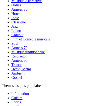
Musique Alternative
Oldies
Années 80
House
Indie
Classique
Jazz
Latino
Chillout
Film et Comédie musicale
Soul
Années 70
Musique traditionnelle
Reggaeton
Années 90
Trance
Heavy Metal
Ambient
Gospel
Thèmes les plus populaires
Informations
Culture
Sports