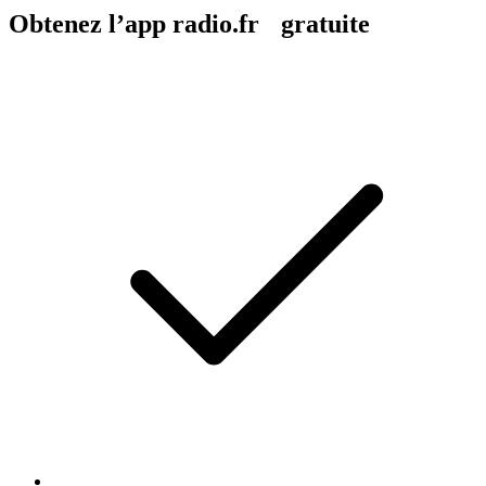
Obtenez l’app radio.fr gratuite