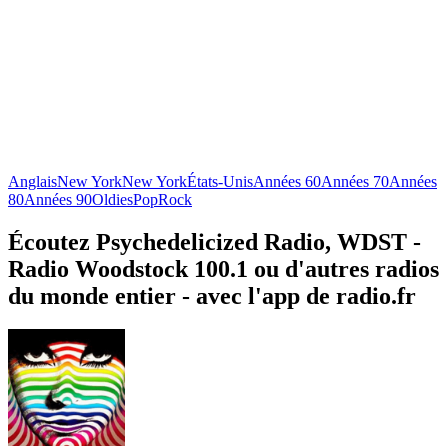
Anglais
New York
New York
États-Unis
Années 60
Années 70
Années
80
Années 90
Oldies
Pop
Rock
Écoutez Psychedelicized Radio, WDST -
Radio Woodstock 100.1 ou d'autres radios
du monde entier - avec l'app de radio.fr