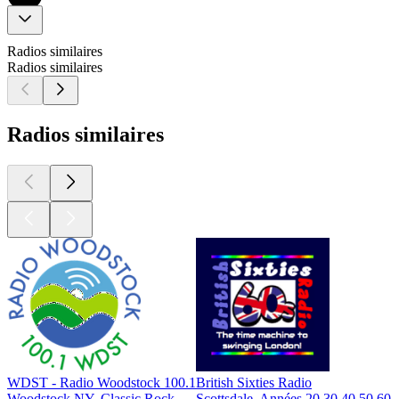
Radios similaires
Radios similaires
Radios similaires
WDST - Radio Woodstock 100.1
British Sixties Radio
Woodstock NY, Classic Rock
Scottsdale, Années 20 30 40 50 60,