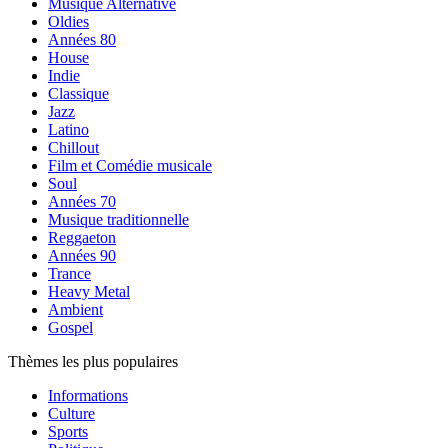
Musique Alternative
Oldies
Années 80
House
Indie
Classique
Jazz
Latino
Chillout
Film et Comédie musicale
Soul
Années 70
Musique traditionnelle
Reggaeton
Années 90
Trance
Heavy Metal
Ambient
Gospel
Thèmes les plus populaires
Informations
Culture
Sports