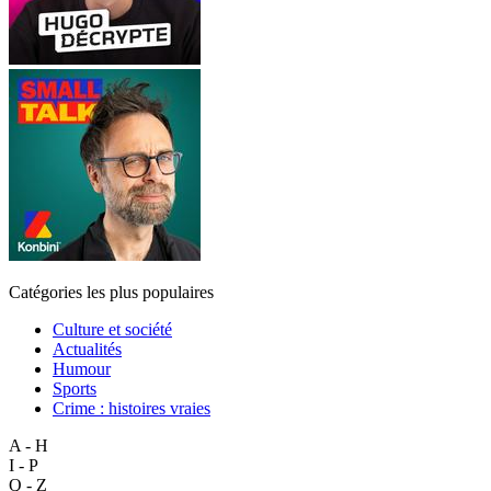
Catégories les plus populaires
Culture et société
Actualités
Humour
Sports
Crime : histoires vraies
A - H
I - P
Q - Z