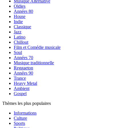
Musique Alternative
Oldies
Années 80
House
Indie
Classique
Jazz
Latino
Chillout
Film et Comédie musicale
Soul
Années 70
Musique traditionnelle
Reggaeton
Années 90
Trance
Heavy Metal
Ambient
Gospel
Thèmes les plus populaires
Informations
Culture
Sports