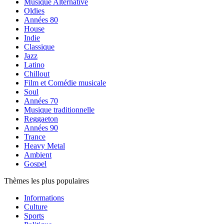
Musique Alternative
Oldies
Années 80
House
Indie
Classique
Jazz
Latino
Chillout
Film et Comédie musicale
Soul
Années 70
Musique traditionnelle
Reggaeton
Années 90
Trance
Heavy Metal
Ambient
Gospel
Thèmes les plus populaires
Informations
Culture
Sports