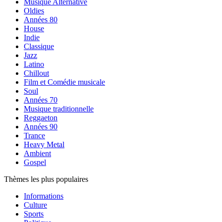
Musique Alternative
Oldies
Années 80
House
Indie
Classique
Jazz
Latino
Chillout
Film et Comédie musicale
Soul
Années 70
Musique traditionnelle
Reggaeton
Années 90
Trance
Heavy Metal
Ambient
Gospel
Thèmes les plus populaires
Informations
Culture
Sports