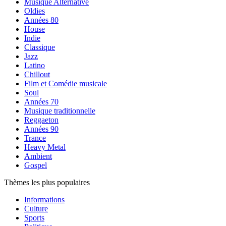
Musique Alternative
Oldies
Années 80
House
Indie
Classique
Jazz
Latino
Chillout
Film et Comédie musicale
Soul
Années 70
Musique traditionnelle
Reggaeton
Années 90
Trance
Heavy Metal
Ambient
Gospel
Thèmes les plus populaires
Informations
Culture
Sports