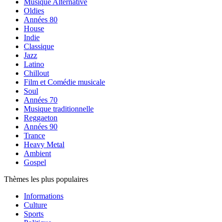
Musique Alternative
Oldies
Années 80
House
Indie
Classique
Jazz
Latino
Chillout
Film et Comédie musicale
Soul
Années 70
Musique traditionnelle
Reggaeton
Années 90
Trance
Heavy Metal
Ambient
Gospel
Thèmes les plus populaires
Informations
Culture
Sports