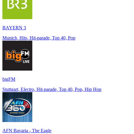
BAYERN 3
Munich, Hits, Hit-parade, Top 40, Pop
bigFM
Stuttgart, Electro, Hit-parade, Top 40, Pop, Hip Hop
AFN Bavaria - The Eagle