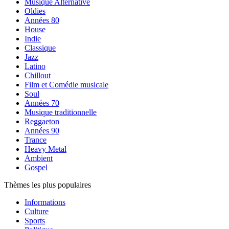
Musique Alternative
Oldies
Années 80
House
Indie
Classique
Jazz
Latino
Chillout
Film et Comédie musicale
Soul
Années 70
Musique traditionnelle
Reggaeton
Années 90
Trance
Heavy Metal
Ambient
Gospel
Thèmes les plus populaires
Informations
Culture
Sports