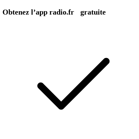
Obtenez l’app radio.fr gratuite