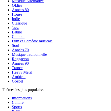
Musique Alternative
Oldies
Années 80
House
Indie
Classique
Jazz
Latino
Chillout
Film et Comédie musicale
Soul
Années 70
Musique traditionnelle
Reggaeton
Années 90
Trance
Heavy Metal
Ambient
Gospel
Thèmes les plus populaires
Informations
Culture
Sports