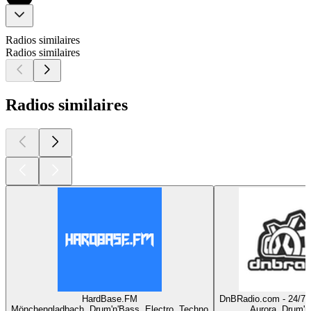
Radios similaires
Radios similaires
Radios similaires
HardBase.FM
DnBRadio.com - 24/7
Mönchengladbach, Drum'n'Bass, Electro, Techno
Aurora, Drum'n