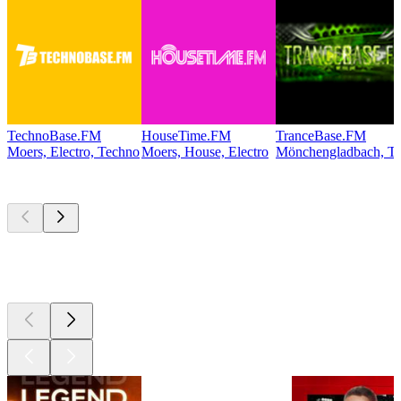
TechnoBase.FM
HouseTime.FM
TranceBase.FM
Moers, Electro, Techno
Moers, House, Electro
Mönchengladbach, Te
Les meilleurs
podcasts
Les meilleurs
podcasts
Les meilleurs
podcasts