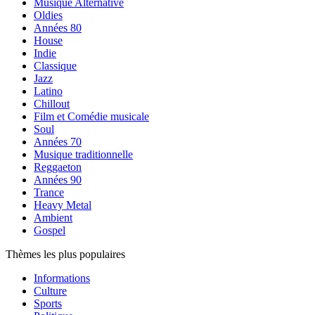
Musique Alternative
Oldies
Années 80
House
Indie
Classique
Jazz
Latino
Chillout
Film et Comédie musicale
Soul
Années 70
Musique traditionnelle
Reggaeton
Années 90
Trance
Heavy Metal
Ambient
Gospel
Thèmes les plus populaires
Informations
Culture
Sports