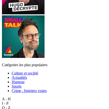
Catégories les plus populaires
Culture et société
Actualités
Humour
Sports
Crime : histoires vraies
A - H
I - P
Q - Z