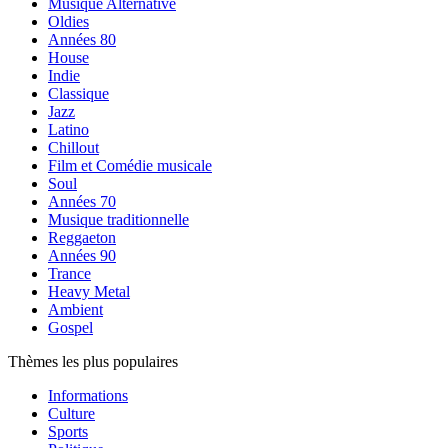
Musique Alternative
Oldies
Années 80
House
Indie
Classique
Jazz
Latino
Chillout
Film et Comédie musicale
Soul
Années 70
Musique traditionnelle
Reggaeton
Années 90
Trance
Heavy Metal
Ambient
Gospel
Thèmes les plus populaires
Informations
Culture
Sports