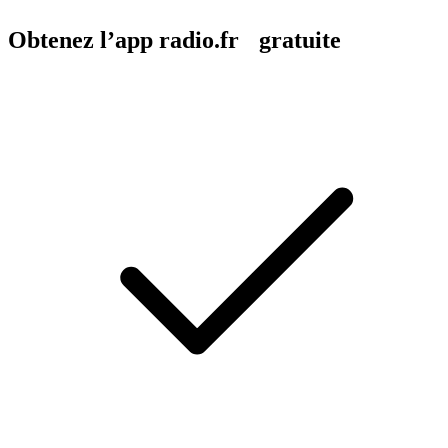
Obtenez l’app radio.fr gratuite