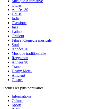
Musique Alternative
Oldies
Années 80
House
Indie
Classique
Jazz
Latino
Chillout
Film et Comédie musicale
Soul
Années 70
Musique traditionnelle
Reggaeton
Années 90
Trance
Heavy Metal
Ambient
Gospel
Thèmes les plus populaires
Informations
Culture
Sports