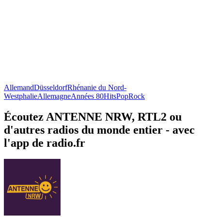
Allemand
Düsseldorf
Rhénanie du Nord-
Westphalie
Allemagne
Années 80
Hits
Pop
Rock
Écoutez ANTENNE NRW, RTL2 ou
d'autres radios du monde entier - avec
l'app de radio.fr