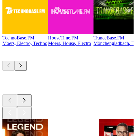
TechnoBase.FM
HouseTime.FM
TranceBase.FM
Moers, Electro, Techno
Moers, House, Electro
Mönchengladbach, Te
Les meilleurs
podcasts
Les meilleurs
podcasts
Les meilleurs
podcasts