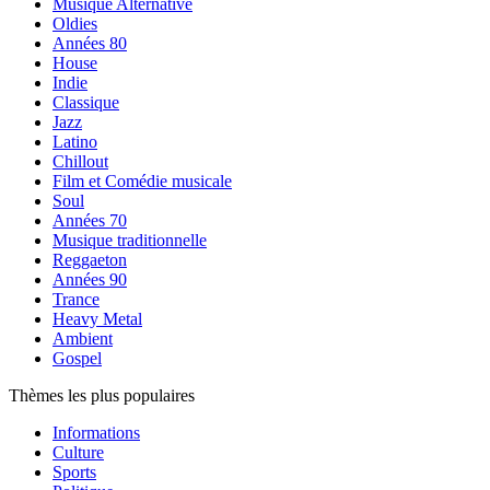
Musique Alternative
Oldies
Années 80
House
Indie
Classique
Jazz
Latino
Chillout
Film et Comédie musicale
Soul
Années 70
Musique traditionnelle
Reggaeton
Années 90
Trance
Heavy Metal
Ambient
Gospel
Thèmes les plus populaires
Informations
Culture
Sports