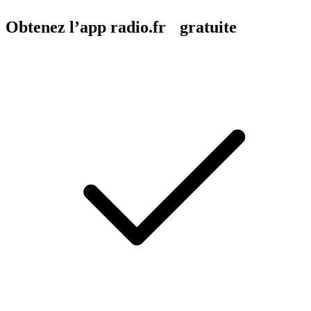
Obtenez l’app radio.fr gratuite