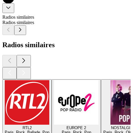
Radios similaires
Radios similaires
Radios similaires
RTL2
EUROPE 2
NOSTALGIE
Paris, Rock, Ballade, Pop
Paris, Rock, Pop
Paris, Rock, Old