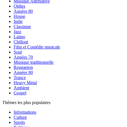
Musique Alternative
Oldies
Années 80
House
Indie
Classique
Jazz
Latino
Chillout
Film et Comédie musicale
Soul
Années 70
Musique traditionnelle
Reggaeton
Années 90
Trance
Heavy Metal
Ambient
Gospel
Thèmes les plus populaires
Informations
Culture
Sports