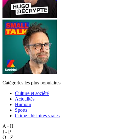
Catégories les plus populaires
Culture et société
Actualités
Humour
Sports
Crime : histoires vraies
A - H
I - P
Q - Z