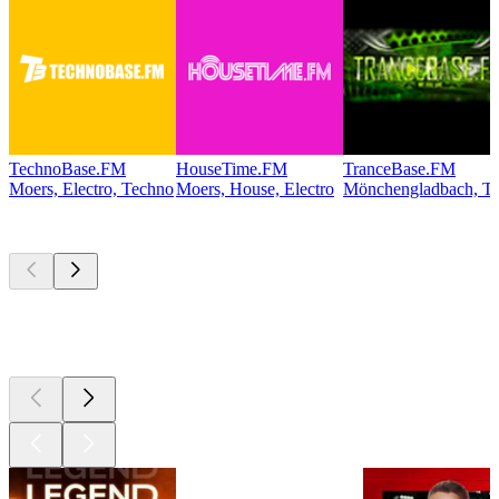
TechnoBase.FM
HouseTime.FM
TranceBase.FM
Moers, Electro, Techno
Moers, House, Electro
Mönchengladbach, Te
Les meilleurs
podcasts
Les meilleurs
podcasts
Les meilleurs
podcasts