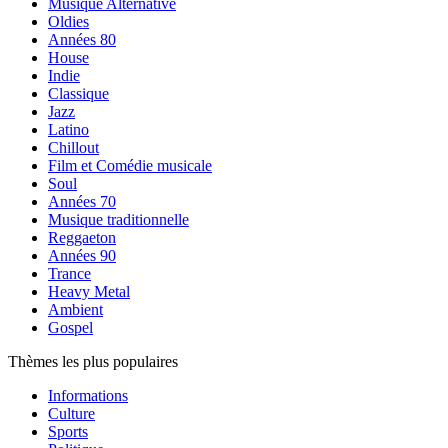
Musique Alternative
Oldies
Années 80
House
Indie
Classique
Jazz
Latino
Chillout
Film et Comédie musicale
Soul
Années 70
Musique traditionnelle
Reggaeton
Années 90
Trance
Heavy Metal
Ambient
Gospel
Thèmes les plus populaires
Informations
Culture
Sports