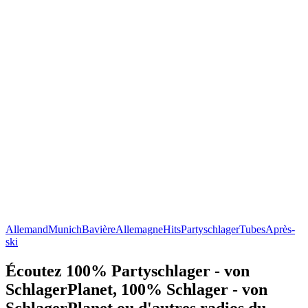
Allemand
Munich
Bavière
Allemagne
Hits
Partyschlager
Tubes
Après-
ski
Écoutez 100% Partyschlager - von
SchlagerPlanet, 100% Schlager - von
SchlagerPlanet ou d'autres radios du