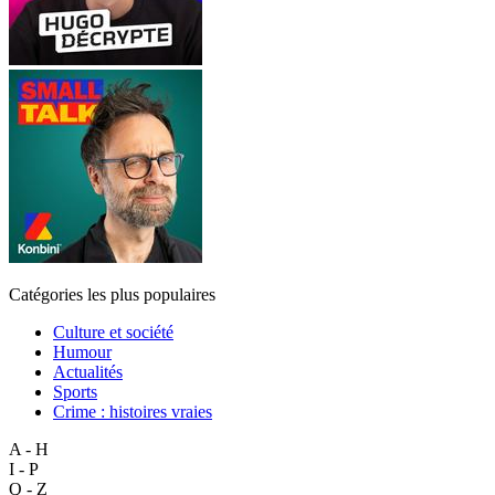
Catégories les plus populaires
Culture et société
Humour
Actualités
Sports
Crime : histoires vraies
A - H
I - P
Q - Z