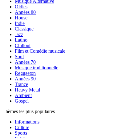
Musique Alternative
Oldies
Années 80
House
Indie
Classique
Jazz
Latino
Chillout
Film et Comédie musicale
Soul
Années 70
Musique traditionnelle
Reggaeton
Années 90
Trance
Heavy Metal
Ambient
Gospel
Thèmes les plus populaires
Informations
Culture
Sports